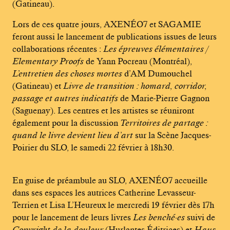
(Gatineau).
Lors de ces quatre jours, AXENÉO7 et SAGAMIE
feront aussi le lancement de publications issues de leurs
collaborations récentes :
Les épreuves élémentaires /
Elementary Proofs
de Yann Pocreau (Montréal),
L’entretien des choses mortes
d’AM Dumouchel
(Gatineau) et
Livre de transition : homard, corridor,
passage et autres indicatifs
de Marie-Pierre Gagnon
(Saguenay). Les centres et les artistes se réuniront
également pour la discussion
Territoires de partage :
quand le livre devient lieu d’art
sur la Scène Jacques-
Poirier du SLO, le samedi 22 février à 18h30.
En guise de préambule au SLO, AXENÉO7 accueille
dans ses espaces les autrices Catherine Levasseur-
Terrien et Lisa L’Heureux le mercredi 19 février dès 17h
pour le lancement de leurs livres
Les benché·es
suivi de
Copyright de la douleur
(Hurlantes Éditrices) et
Haus