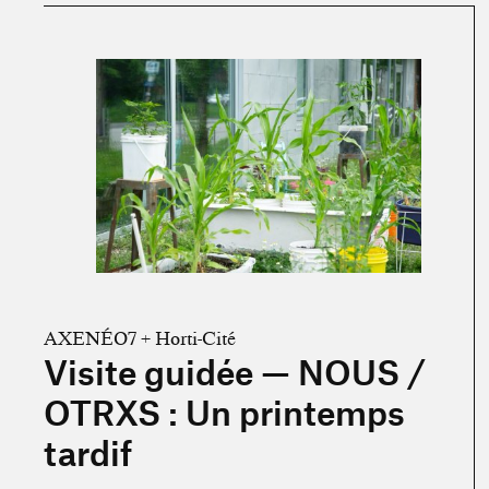
En savoir plus sur « Visite guidée — NOUS / OTRXS : Un
AXENÉO7 + Horti-Cité
Visite guidée — NOUS /
OTRXS : Un printemps
tardif