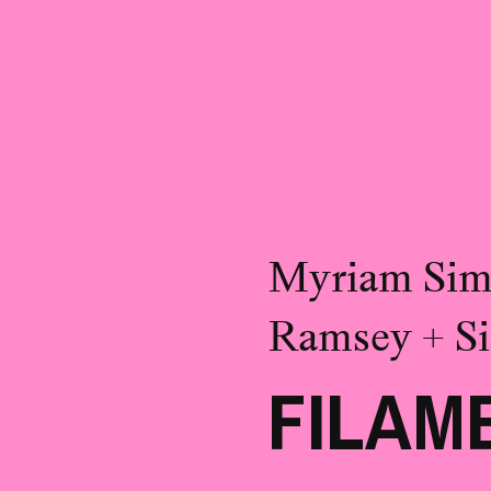
Myriam Sima
Ramsey + S
FILAM