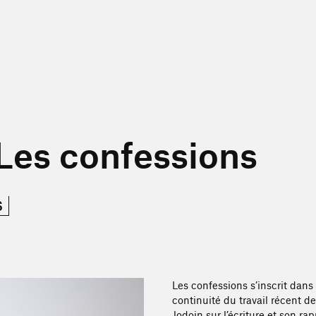
Les confessions
$
Les confessions s’inscrit dans 
continuité du travail récent d
Jodoin sur l’écriture et son rap