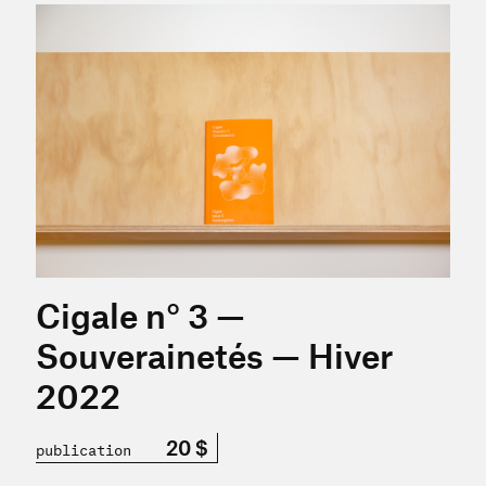
-Philippe Benoit »
En savoir plus sur « Cigale n° 3 — Souverainetés — Hiver 
Cigale n° 3 —
Souverainetés — Hiver
2022
20 $
publication