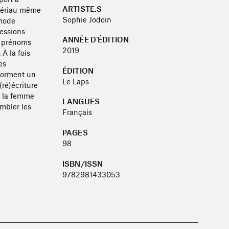
ARTISTE.S
atériau même
Sophie Jodoin
 mode
fessions
ANNÉE D'ÉDITION
e prénoms
2019
 À la fois
es
ÉDITION
 forment un
Le Laps
(ré)écriture
e la femme
LANGUES
mbler les
Français
PAGES
98
ISBN/ISSN
9782981433053