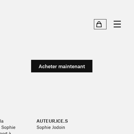
Acheter maintenant
la
AUTEUR.ICE.S
e Sophie
Sophie Jodoin
port à