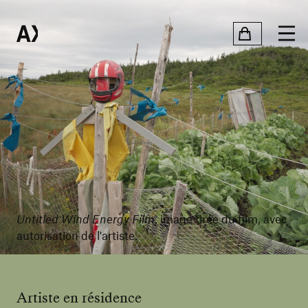
Untitled Wind Energy Film
, image tirée du film, avec
autorisation de l'artiste.
Artiste en résidence