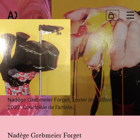
Nadège Grebmeier Forget,
Luster (moodboard)
,
2022. Courtoisie de l’artiste.
Nadège Grebmeier Forget