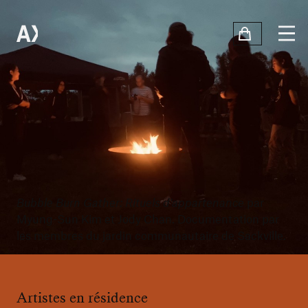
Bubble Burn Gather: Rituels d'appartenance
par
Myung-Sun Kim et Jody Chan. Documentation par
les membres du jardin communautaire de Sackville.
Artistes en résidence