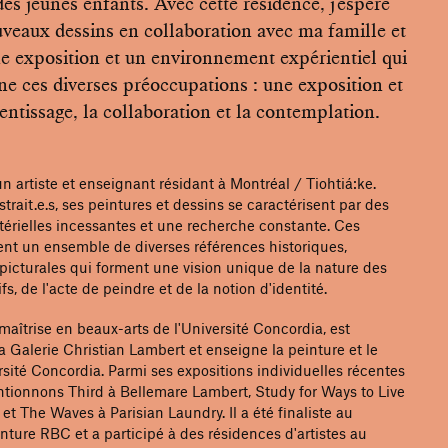
des jeunes enfants. Avec cette résidence, j'espère
uveaux dessins en collaboration avec ma famille et
ne exposition et un environnement expérientiel qui
arne ces diverses préoccupations : une exposition et
rentissage, la collaboration et la contemplation.
n artiste et enseignant résidant à Montréal / Tiohtiá:ke.
rait.e.s, ses peintures et dessins se caractérisent par des
térielles incessantes et une recherche constante. Ces
nt un ensemble de diverses références historiques,
 picturales qui forment une vision unique de la nature des
fs, de l'acte de peindre et de la notion d'identité.
maîtrise en beaux-arts de l'Université Concordia, est
a Galerie Christian Lambert et enseigne la peinture et le
rsité Concordia. Parmi ses expositions individuelles récentes
ntionnons Third à Bellemare Lambert, Study for Ways to Live
et The Waves à Parisian Laundry. Il a été finaliste au
nture RBC et a participé à des résidences d'artistes au