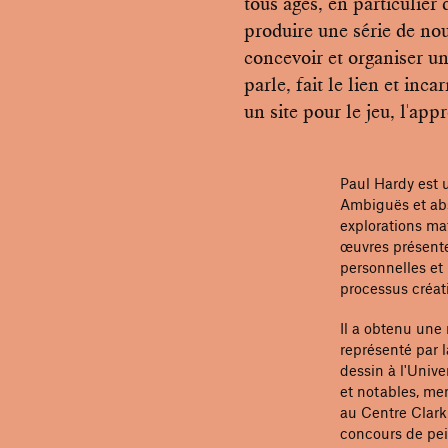
tous âges, en particulier 
produire une série de no
concevoir et organiser u
parle, fait le lien et inc
un site pour le jeu, l'app
Paul Hardy est u
Ambiguës et abst
explorations ma
œuvres présente
personnelles et
processus créati
Il a obtenu une 
représenté par l
dessin à l'Unive
et notables, me
au Centre Clark 
concours de pei