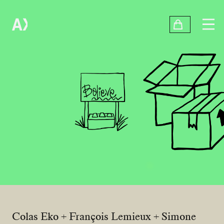
Colas Eko + François Lemieux + Simone