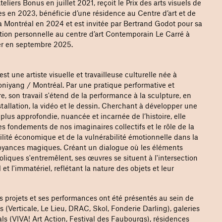
Ateliers Bonus en juillet 2021, reçoit le Prix des arts visuels de
es en 2023, bénéficie d’une résidence au Centre d’art et de
à Montréal en 2024 et est invitée par Bertrand Godot pour sa
tion personnelle au centre d’art Contemporain Le Carré à
r en septembre 2025.
est une artiste visuelle et travailleuse culturelle née à
oniyang / Montréal. Par une pratique performative et
re, son travail s'étend de la performance à la sculpture, en
stallation, la vidéo et le dessin. Cherchant à développer une
lus approfondie, nuancée et incarnée de l’histoire, elle
les fondements de nos imaginaires collectifs et le rôle de la
bilité économique et de la vulnérabilité émotionnelle dans la
oyances magiques. Créant un dialogue où les éléments
liques s'entremêlent, ses œuvres se situent à l'intersection
 et l'immatériel, reflétant la nature des objets et leur
s projets et ses performances ont été présentés au sein de
es (Verticale, Le Lieu, DRAC, Skol, Fonderie Darling), galeries
vals (VIVA! Art Action, Festival des Faubourgs), résidences